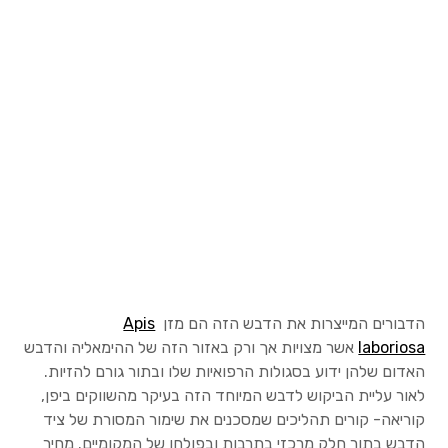
צור קשר
English
הדבורים המייצרות את הדבש הזה הם מזן
Apis
laboriosa
אשר מצויות אך ורק באזור הזה של ההימאליה והדבש
האדום שלהן ידוע בסגולות הרפואיות שלו ובתור גורם להזיות.
לאור עליית הביקוש לדבש המיוחד הזה בעיקר מהשווקים ביפן,
קוריאה- קורים תהליכים שמסכנים את שימור המסורת של ציד
הדבש בתור חלק מרכזי בתרבות ובפולחן של המקומיים. מחיר