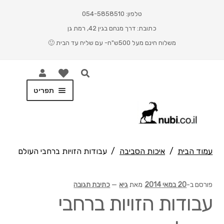
טלפון: 054-5858510
כתובת: דרך מנחם בגין 42, רמת גן
משלוח חינם מעל 500ש"ח- עם שליח עד הבית 🙂
תפריט
ראשי
Cart
עמוד הבית
/
איכות הסביבה
/
עבודות הזויות ברחבי העולם
Checkout
פורסם ב-
20 במאי 2014
מאת
גיא
—
כתיבת תגובה
My account
עבודות הזויות ברחבי
Shop