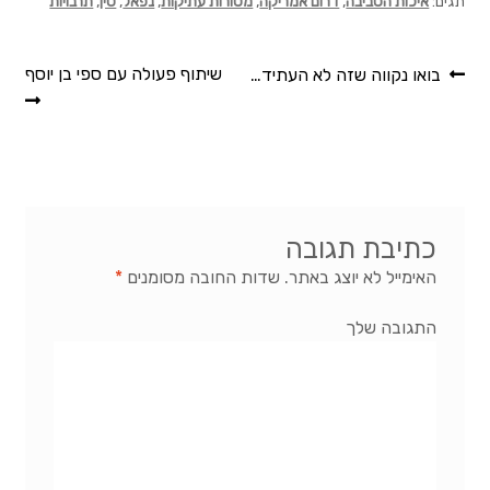
תגים:
איכות הסביבה
,
דרום אמריקה
,
מסורות עתיקות
,
נפאל
,
סין
,
תרבויות
ניווט
הפוסט
הפוסט
שיתוף פעולה עם ספי בן יוסף
בואו נקווה שזה לא העתיד…
הקודם:
הבא:
כתיבת תגובה
האימייל לא יוצג באתר.
שדות החובה מסומנים
*
התגובה שלך