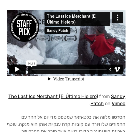
שאלות נפוצות
הסכם השכירות
ציוד
טיהור ונשיאת מים
מעילים מבודדים
מעילים קשיחים
ציוד בטיחות
The Last Ice Merchant (El Último Hielero)
from
Sandy
.
Patch
on
Vimeo
ציוד בישול
הסרטון מלווה את בלטאזאר שמטפס מדי יום אל ההר עם
החמורים שלו ויורד עם קוביות קרח ענקיות אותן הוא מנקה, עוטף
שקי שינה ומזרנים
באריזת קש ומעביר לדוכן בשוק אשר מוכר את הקרח של