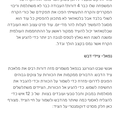
המשפחה שלו כבר 4 דורות! העבודה כבר לא משתלמת וריבוי
תקשורת לווינית
המקררים והקרח התעשייתי הפכו את תפקידם של כורי הקרח
לשולי בלבד אבל בלטאזאר לא מתכוון להפסיק כל עוד הוא
טלפונים לוויניים
מסוגל להמשיך לעלות להר מדי יום. עוד פרט עצוב הוא העובדה
שבלטאזאר יכול להעיד ממקור ראשון על ההתחממות העולמית
תרמילים בינוניים
ומשנה לשנה הוא נאלץ לטפס לגובה רב יותר כדי להגיע אל
הקרח אשר נמס בקצב הולך וגדל.
תרמילים גדולים (45 ליטר +)
נפאל- ציידי דבש
מכשירי ניווט לשטח
אנשי שבט הגורונג בנפאל משמרים מזה דורות רבים את מלאכת
ציד הדבש. הדבורים ממקמות את הכוורות על צוקים גבוהים
חשמל בשטח
הפונים לדרום-מזרח כדי לשמור על הכוורת וכדי להגביר את
החשיפה לשמש. כדי להגיע אל הכוורות, הציידים משתלשלים
לקוחות מספרים
מסולמות במבוק וחבל טבעי ועובדים בצוות של כ 12 איש כדי
להצליח לאסוף כמה שיותר מהדבש ולשמור על חיי הצייד. מצורף
בלוג, כתבות וטיפים
כאן חלק מסרט דוקומנטרי על הציד:
אודות