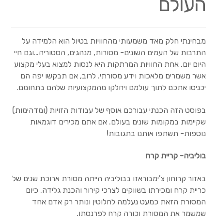
העולם
Wishlists
מבחינתי חלק מאד משמעותי מהחוויות בטיול הוא הלמידה על
Create a List
התרבות של העמים השונים- מסורות, מנהגים, הסטוריה…וגם חיי
היום יום. אחת החוויות המרתקות היא לנסות למצוא בעלי מקצוע
Find a List
אשר משמרים מלאכות וידע מסורתי. לרוב, אם תבקשו יפה הם
יכניסו אתכם לתוך עולמם ויחלקו מהמקצועיות שלהם בתחומם.
Manage List
בפוסט הזה הכנתי עבורכם אוסף של עבודות הזויות (ומדהימות)
View a List
שקיימות במקומות שונים בעולם. אם אתם מכירים דוגמאות
נוספות- תשתפו אותנו בתגובות!
איך זה עובד?
בוליביה- קריית קרח
אחריות
באזור קרוחון צ'ימבוראזו בבוליביה הייתה מסורת ארוכת שנים של
כריית קרח ומכירתו בשווקים לצרכי קירור והכנת גלידה. כיום
עלויות
המסורת הזאת כמעט נעלמה לחלוטין ונותר רק אדם אחד
שמשמר את המסורת וכורה קרח לפרנסתו.