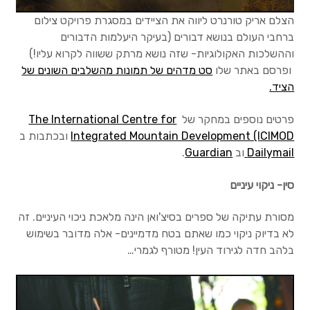
הצלם אריק טורנרט ליווה את הציידים במסגרת פרויקט
צילום
ברחבי העולם בנושא דבורים (בעיקר היעלמות הדבורים
מ
וההשלכות האקולוגיות- שזה נושא מרתק ששווה לקרוא עליו!)
ה
ופרסם באתר שלו
סט מדהים של תמונות מהשלבים השונים של
הציד.
א
ת
פרטים נוספים במחקר של
The International Centre for
Integrated Mountain Development (ICIMOD
ובכתבות ב
ה
Dailymail
וב
Guardian
.
מ
סין- ניקוי עיניים
ח
פ
מסורת עתיקה של ספרים בסיצ'ואן הינה מלאכת ניכוי העיניים. זה
לא בדיוק ניקוי כמו שאתם בטח מדמיינים- אלה מדובר בשימוש
ש
בלהב חדה לגירוד העין! מטורף לגמרי…
?