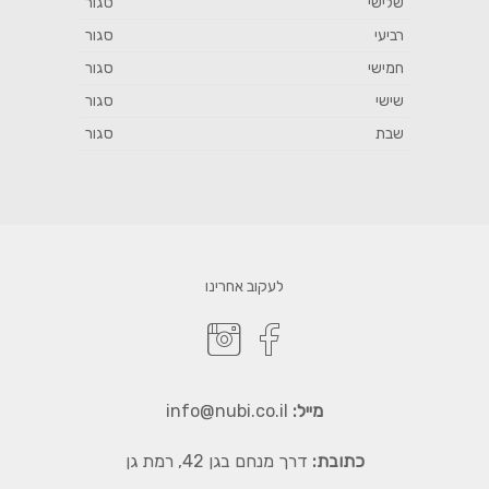
שלישי
סגור
רביעי
סגור
צור קשר
חמישי
סגור
שישי
סגור
English
שבת
סגור
לעקוב אחרינו
מייל:
info@nubi.co.il
כתובת:
דרך מנחם בגן 42, רמת גן