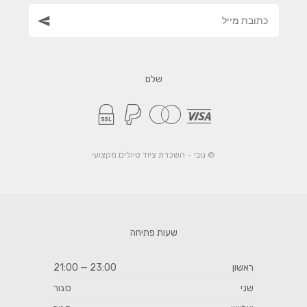
תקשורת לווינית
טלפונים לוויניים
שלם
תרמילים בינוניים
תרמילים גדולים (45 ליטר +)
© נובי – השכרת ציוד טיולים מקצועי
מכשירי ניווט לשטח
חשמל בשטח
לקוחות מספרים
שעות פתיחה
ראשון
23:00 — 21:00
בלוג, כתבות וטיפים
שני
סגור
אודות