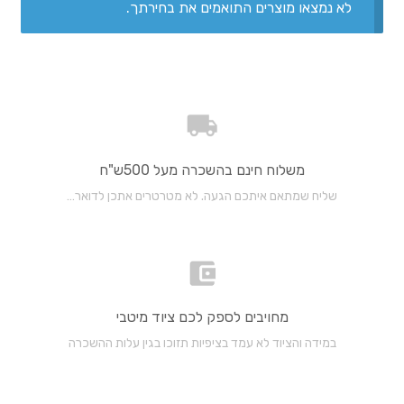
לא נמצאו מוצרים התואמים את בחירתך.
Wishlists
Create a List
Find a List
משלוח חינם בהשכרה מעל 500ש"ח
Manage List
שליח שמתאם איתכם הגעה. לא מטרטרים אתכן לדואר…
View a List
מ
איך זה עובד?
ה
אחריות
מחויבים לספק לכם ציוד מיטבי
א
במידה והציוד לא עמד בציפיות תזוכו בגין עלות ההשכרה
ת
עלויות
ה