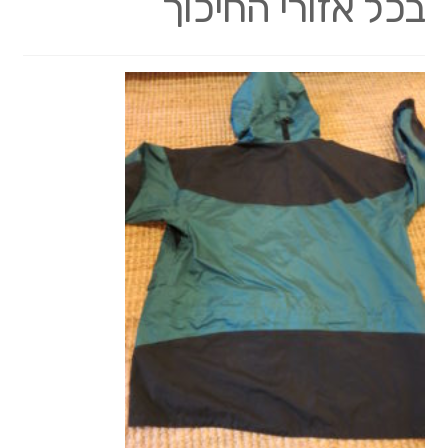
בכל אזורי החיכוך
Wishlists
Create a List
Find a List
Manage List
View a List
איך זה עובד?
אחריות
עלויות