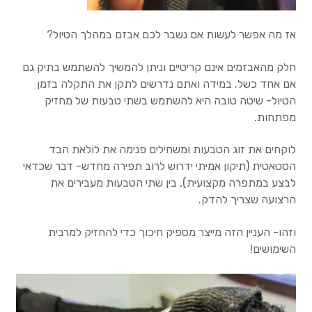
שאלות נפוצות
אז מה אפשר לעשות אם נשבר לכם אבזם במהלך הטיול?
הסכם השכירות
חלק מהאבזמים אינם קריטיים וניתן להמשיך להשתמש בתיק גם
ציוד
אם אחד כשל. במידה ואתם נדרשים לתקן את התקלה בזמן
הטיול- שיטה טובה היא להשתמש בשתי טבעות של מחזיק
טיהור ונשיאת מים
מפתחות.
לוקחים את זוג הטבעות ומשחילים פנימה את לולאת הבד
מעילים מבודדים
הסטאטית (תיקון אמיתי ידרוש לרוב תפירה מחדש- דבר שכדאי
לבצע במתפרה מקצועית), בין שתי הטבעות מעבירים את
מעילים קשיחים
הרצועה שצריך להדק.
ציוד בטיחות
וזהו- העניין הזה מייצר מספיק חיכוך כדי להחזיק למרבית
השימושים!
ציוד בישול
שקי שינה ומזרנים