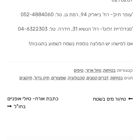
ה
'עופר תיק'- רח' ביאליק 94, רמת גן. טל: 052-4884060
צור קשר
א
ת
'סנדלריית זלוט'- רח' הנשיא 31, חדרה. טל: 04-6322303
English
ה
אם למישהו יש המלצה נוספת נשמח לשמוע בתגובות!
מ
ח
קטגוריות:
בטיחות
,
טיול ארוך
,
טיפים
פ
תגים:
בטיחות
,
דברים קטנים
,
טכנולוגיה
,
שפצורים
,
תיק גדול
,
תיקונים
ש
?
ניווט
הפוסט
הפוסט
כתבת אורח- טיולי אופניים
טיהור מים בשטח
הקודם:
הבא:
בחו"ל
חיפו
חיפו
עבור