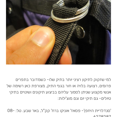
תקשורת לווינית
טלפונים לוויניים
תרמילים בינוניים
תרמילים גדולים (45 ליטר +)
מכשירי ניווט לשטח
חשמל בשטח
למי שזקוק לתיקון רציני יותר בתיק שלו- כשמדובר בתפרים
פרומים, רצועה בלויה או חור בגוף התיק, מצורפת כאן רשימה של
לקוחות מספרים
אנשי מקצוע שניתן לסמוך עליהם בביצוע תיקונים ושינויים בתיקי
טיולים- גם תיקי יום וגם מוצ'ילות:
בלוג, כתבות וטיפים
'סנדלריית היחפן'- פסאז' אוניקו ברח' קק"ל, באר שבע. טל: 08-
מ
אודות
6278287