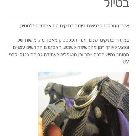
בטיול
Wishlists
אחד החלקים הרגישים ביותר בתיקים הם אבזמי הפלסטיק.
Create a List
במיוחד בתיקים ישנים יותר, הפלסטיק מאבד מהגמישות שלו
Find a List
ונפגע לאורך זמן מהחשיפה לשמש. האבזמים החדשים עשויים
מחומר גמיש הרבה יותר וכן מטופלים לעמידה גבוהה בנזקי קרני
Manage List
UV.
View a List
איך זה עובד?
אחריות
עלויות