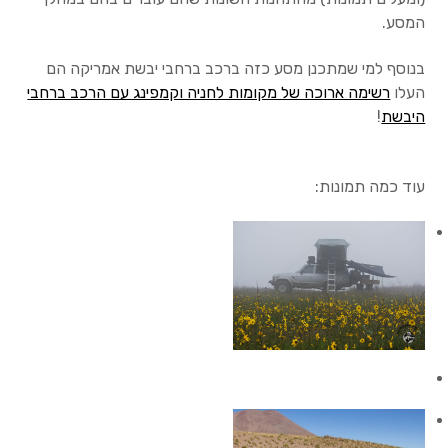
המסע.
תקשורת לווינית
בנוסף למי שמתכנן מסע כזה ברכב ברחבי יבשת אמריקה הם
טלפונים לוויניים
העלו
רשימה ארוכה של מקומות לחניה וקמפינג עם הרכב ברחבי
היבשת
!
תרמילים בינוניים
תרמילים גדולים (45 ליטר +)
עוד כמה תמונות:
מכשירי ניווט לשטח
חשמל בשטח
לקוחות מספרים
בלוג, כתבות וטיפים
אודות