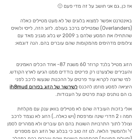
שאלות נפוצות
אז כן, גם אני חושב על זה מדי פעם 🙂
הסכם השכירות
באינטרנט אפשר למצוא בלוגים של לא מעט מטיילים כאלה
(Overlanders) שמטיילים ברכב בעולם. לזוג הזה, לייסי ולואיס
ציוד
שהתחילו את המסע שלהם ב 2009 יש בלוג מגניב מאד עם
צילומים מדהימים מהמקומות שהם עוברים בהם. הנה דוגמא:
טיהור ונשיאת מים
הזוג מטייל בלנד קרוזר 60 משנת 87- אחד הכלים האמינים
מעילים מבודדים
והעבירים שלצערנו רק פריטים בודדים ממנו הגיעו לארץ הקודש.
למי שרוצה לקרוא עוד פרטים על ההכנות שנעשו לרכב לפני
מעילים קשיחים
היציאה למסע מוזמן להכנס
לשירשור של הזוג בפורום ih8mud
בו הם נותנים קצת פרטים על העבודות.
ציוד בטיחות
אולי בזכות העובדה שהם לא מטיילים בוואן ענק עם מקלחת
ציוד בישול
חמה ו 2 חדרי שינה ומרפסת (ויש כאלה..) הזוג לא נצמד לרכב
וצולל לתוך התרבויות השונות בהם הם עוברים ולא ממהרים לסמן
'וי' ולהמשיך הלאה. לנו זה טוב כי בבלוג של הזוג הם מספרים
שקי שינה ומזרנים
(ומעלים תמונות) מהתחנות השונות שהם עוברים בהם במהלך