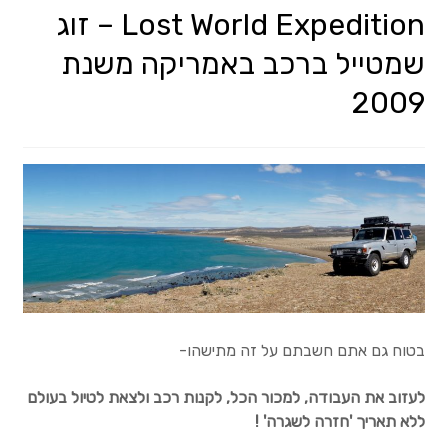
Lost World Expedition – זוג
Wishlists
שמטייל ברכב באמריקה משנת
Create a List
2009
Find a List
Manage List
View a List
איך זה עובד?
בטוח גם אתם חשבתם על זה מתישהו-
אחריות
לעזוב את העבודה, למכור הכל, לקנות רכב ולצאת לטיול בעולם
עלויות
ללא תאריך 'חזרה לשגרה' !