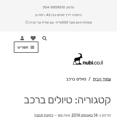
טלפון: 054-5858510
כתובת: דרך מנחם בגין 42, רמת גן
משלוח חינם מעל 500ש"ח- עם שליח עד הבית 🙂
תפריט
ראשי
Cart
עמוד הבית
/
טיולים ברכב
Checkout
קטגוריה: טיולים ברכב
My account
Shop
פורסם ב-
14 באוגוסט 2014
מאת
גיא
—
כתיבת תגובה